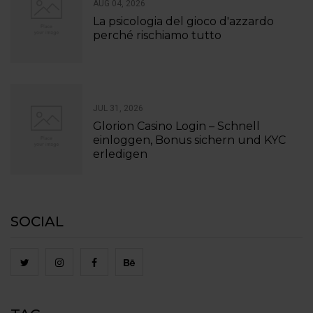
AUG 04, 2026
La psicologia del gioco d'azzardo
perché rischiamo tutto
JUL 31, 2026
Glorion Casino Login – Schnell
einloggen, Bonus sichern und KYC
erledigen
SOCIAL