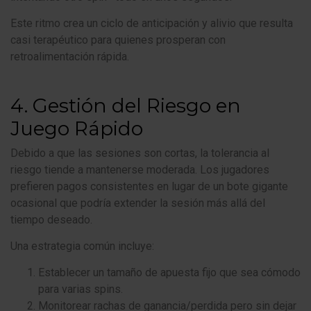
Este ritmo crea un ciclo de anticipación y alivio que resulta
casi terapéutico para quienes prosperan con
retroalimentación rápida.
4. Gestión del Riesgo en
Juego Rápido
Debido a que las sesiones son cortas, la tolerancia al
riesgo tiende a mantenerse moderada. Los jugadores
prefieren pagos consistentes en lugar de un bote gigante
ocasional que podría extender la sesión más allá del
tiempo deseado.
Una estrategia común incluye:
Establecer un tamaño de apuesta fijo que sea cómodo
para varias spins.
Monitorear rachas de ganancia/perdida pero sin dejar