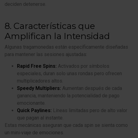
deciden detenerse.
8. Características que
Amplifican la Intensidad
Algunas tragamonedas están específicamente diseñadas
para mantener las sesiones ajustadas:
Rapid Free Spins:
Activados por símbolos
especiales, duran solo unas rondas pero ofrecen
multiplicadores altos.
Speedy Multipliers:
Aumentan después de cada
ganancia, manteniendo la potencialidad de pago
emocionante.
Quick Paylines:
Líneas limitadas pero de alto valor
que pagan al instante.
Estas mecánicas aseguran que cada spin se sienta como
un mini‑viaje de emociones.