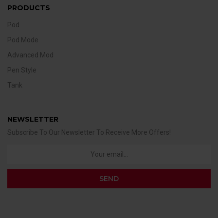
PRODUCTS
Pod
Pod Mode
Advanced Mod
Pen Style
Tank
NEWSLETTER
Subscribe To Our Newsletter To Receive More Offers!