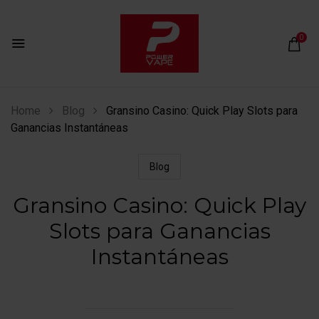
0
Home
Blog
Gransino Casino: Quick Play Slots para
Ganancias Instantáneas
Blog
Gransino Casino: Quick Play
Slots para Ganancias
Instantáneas