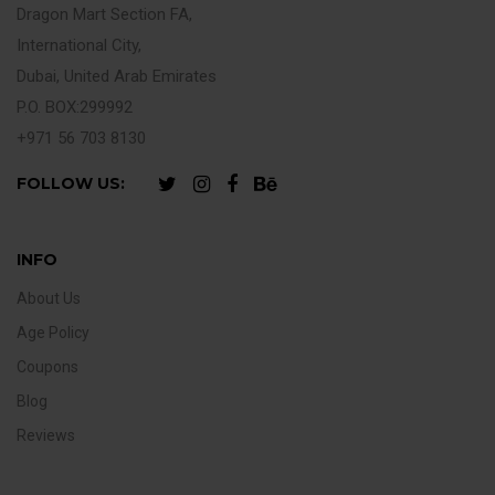
Dragon Mart Section FA,
International City,
Dubai, United Arab Emirates
P.O. BOX:299992
+971 56 703 8130
FOLLOW US:
INFO
About Us
Age Policy
Coupons
Blog
Reviews