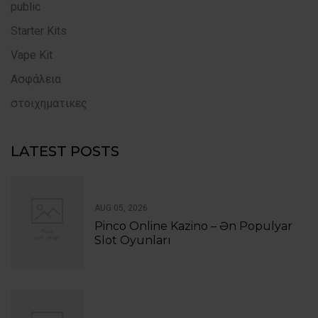
public
Starter Kits
Vape Kit
Ασφάλεια
στοιχηματικες
LATEST POSTS
AUG 05, 2026
Pinco Online Kazino – Ən Populyar
Slot Oyunları