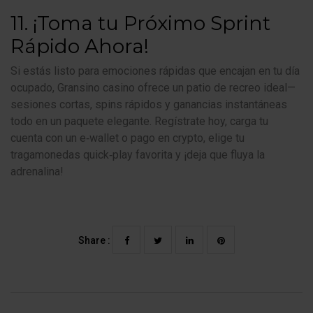
11. ¡Toma tu Próximo Sprint
Rápido Ahora!
Si estás listo para emociones rápidas que encajan en tu día
ocupado, Gransino casino ofrece un patio de recreo ideal—
sesiones cortas, spins rápidos y ganancias instantáneas
todo en un paquete elegante. Regístrate hoy, carga tu
cuenta con un e‑wallet o pago en crypto, elige tu
tragamonedas quick‑play favorita y ¡deja que fluya la
adrenalina!
Share :