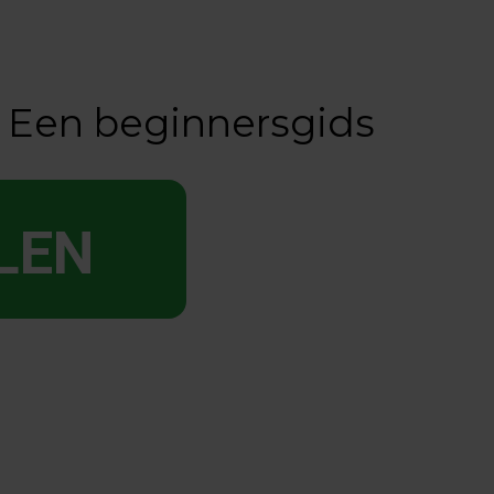
– Een beginnersgids
LEN