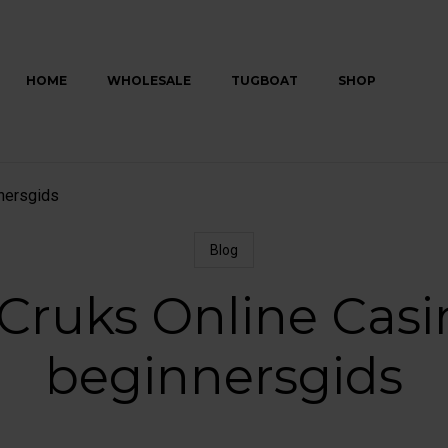
HOME
WHOLESALE
TUGBOAT
SHOP
nersgids
Blog
Cruks Online Casi
beginnersgids