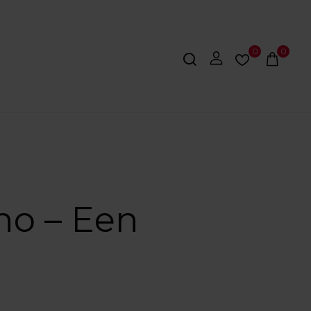
0
0
no – Een