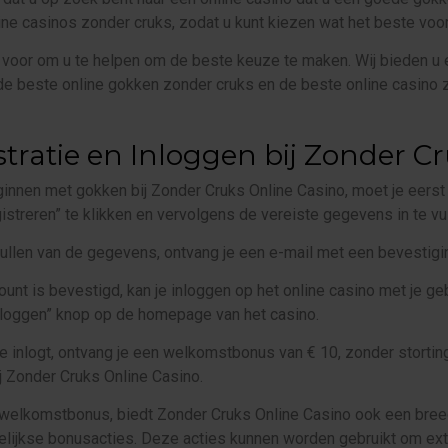
ine casinos zonder cruks, zodat u kunt kiezen wat het beste voor 
er voor om u te helpen om de beste keuze te maken. Wij bieden u 
 de beste online gokken zonder cruks en de beste online casino 
stratie en Inloggen bij Zonder C
innen met gokken bij Zonder Cruks Online Casino, moet je eers
istreren” te klikken en vervolgens de vereiste gegevens in te v
vullen van de gegevens, ontvang je een e-mail met een bevestigin
count is bevestigd, kan je inloggen op het online casino met je
nloggen” knop op de homepage van het casino.
e inlogt, ontvang je een welkomstbonus van € 10, zonder stortin
j Zonder Cruks Online Casino.
welkomstbonus, biedt Zonder Cruks Online Casino ook een breed 
lijkse bonusacties. Deze acties kunnen worden gebruikt om extr