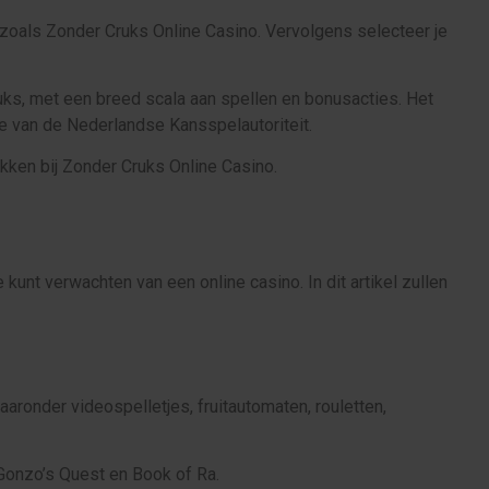
zoals Zonder Cruks Online Casino. Vervolgens selecteer je
uks, met een breed scala aan spellen en bonusacties. Het
ie van de Nederlandse Kansspelautoriteit.
kken bij Zonder Cruks Online Casino.
 kunt verwachten van een online casino. In dit artikel zullen
aaronder videospelletjes, fruitautomaten, rouletten,
 Gonzo’s Quest en Book of Ra.