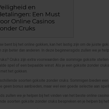
eiligheid en
Betalingen: Een Must
oor Online Casinos
zonder Cruks
uw bent bij het online gokken, kan het lastig zijn om de juiste go
zijn beter dan anderen. In deze beginnersgids zullen we je help
cruks? Cruks zijn extra voorwaarden die sommige goksite stellen
lde spel of een bepaalde winst. Als je een goksite zonder cruks
 met het gokken.
erschillende soorten goksite zonder cruks. Sommigen bieden een
ie geen bonus aanbieden, maar wel een goede selectie aan spel
ids zullen we je helpen bij het vinden van het beste online casin
ende soorten goksite zonder cruks bespreken en je helpen bij he