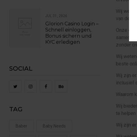
Wij weten 
JUL 31, 2026
van de be
Glorion Casino Login –
Schnell einloggen,
Onze gokk
Bonus sichern und
samengest
KYC erledigen
zonder cr
Wij weten
beste onl
SOCIAL
Wij zijn 
inclusief
Waarom k
Wij bieden
TAG
te helpen
Wij zijn e
Baber
Baby Needs
Wij weten