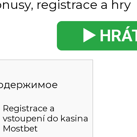
nusy, registrace a hry
▶️ HRÁ
одержимое
Registrace a
vstoupení do kasina
Mostbet