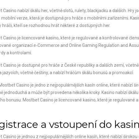
 Casino nabízí škálu her, včetně slotů, rulety, blackjacku a dalších. Hry
 mobilní verze, která je dostupná pro hráče s mobilními zařízeními. Kas
 hráči, kteří se rozhodnou hrát některé z dostupných her.
 Casino je licencované kasino, které je regulované a kontrolované člens
ikované organizací e-Commerce and Online Gaming Regulation and Assu
dy a kontrolami.
 Casino je dostupné pro hráče z České republiky a dalších zemí, včetně
a jazycích, včetně češtiny, a nabízí hráčům škálu bonusů a promoakcí.
Mostbet Casino je jedno z nejpopulárnějších kasín online, které nabízí ši
 jednoduchá a může být provedena několika kroky. Kasino nabízí škálu
ho bonusu. Mostbet Casino je licencované kasino, které je regulované a
gistrace a vstoupení do kasi
 Casino je jednou z nejpopulárnějších online kasín, které nabízí širokou