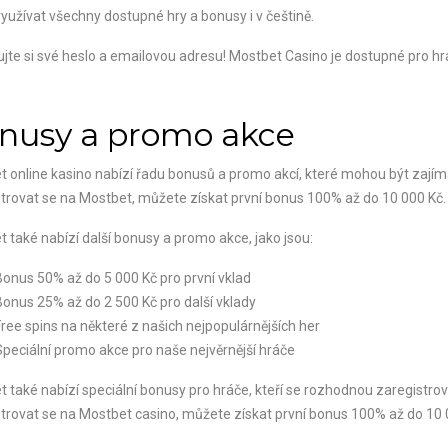
využívat všechny dostupné hry a bonusy i v češtině.
te si své heslo a emailovou adresu! Mostbet Casino je dostupné pro hr
nusy a promo akce
 online kasino nabízí řadu bonusů a promo akcí, které mohou být zají
trovat se na Mostbet, můžete získat první bonus 100% až do 10 000 Kč.
 také nabízí další bonusy a promo akce, jako jsou:
Bonus 50% až do 5 000 Kč pro první vklad
Bonus 25% až do 2 500 Kč pro další vklady
Free spins na některé z našich nejpopulárnějších her
Speciální promo akce pro naše nejvěrnější hráče
 také nabízí speciální bonusy pro hráče, kteří se rozhodnou zaregistr
trovat se na Mostbet casino, můžete získat první bonus 100% až do 10 