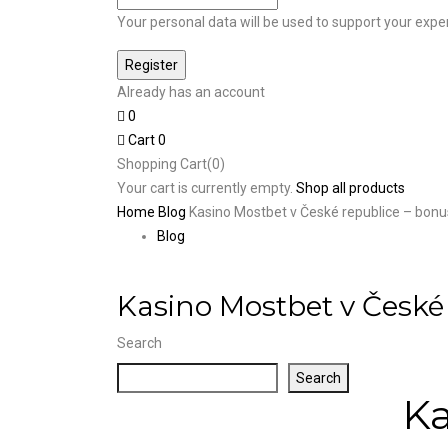
Your personal data will be used to support your exp
Already has an account
0
Cart
0
Shopping Cart(0)
Your cart is currently empty.
Shop all products
Home
Blog
Kasino Mostbet v České republice – bonus
Blog
Kasino Mostbet v České 
Search
Search
Ka