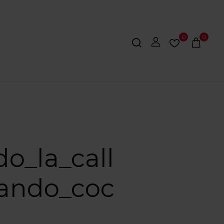
0
0
o_la_call
vando_coc