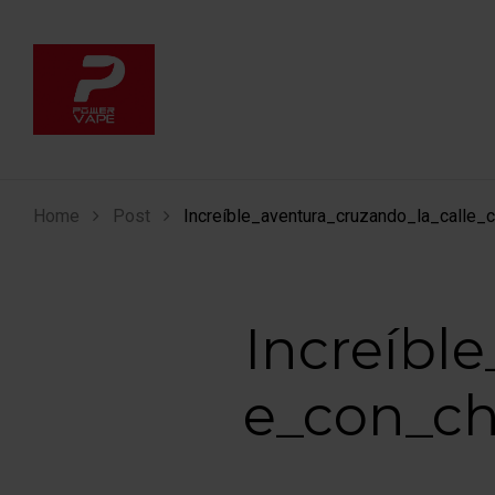
Home
Post
Increíble_aventura_cruzando_la_calle
Increíbl
e_con_ch