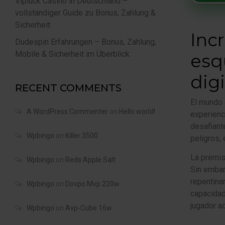
Vipluck Casino in Deutschland –
vollständiger Guide zu Bonus, Zahlung &
Sicherheit
Inc
Dudespin Erfahrungen – Bonus, Zahlung,
Mobile & Sicherheit im Überblick
esq
digi
RECENT COMMENTS
El mundo 
A WordPress Commenter
on
Hello world!
experienci
desafiante
Wpbingo
on
Killer 3500
peligros,
La premisa
Wpbingo
on
Reds Apple Salt
Sin embar
repentinam
Wpbingo
on
Dovpo Mvp 220w
capacidad
jugador ad
Wpbingo
on
Avp-Cube 16w