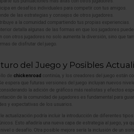
arte tus puntuaciones más altas con otros jugadores.
icipa en desafíos individuales para competir con tus amigos.
nde de las estrategias y consejos de otros jugadores.
ribuye a la comunidad compartiendo tus propias experiencias.
nterior detalla algunas de las formas en que los jugadores puede
ón con otros jugadores no solo aumenta la diversión, sino que ta
rmas de disfrutar del juego.
uturo del Juego y Posibles Actual
ollo de
chickenroad
continúa, y los creadores del juego están c
Se espera que futuras versiones del juego incluyan nuevos nive
considerando la adición de gráficos más realistas y efectos espe
entación de la comunidad de jugadores es fundamental para guiar 
es y expectativas de los usuarios.
e actualización podría incluir la introducción de diferentes tipo
únicos. Esto añadiría una nueva capa de estrategia al juego, ya q
 nivel o desafío. Otra posible mejora sería la inclusión de un 