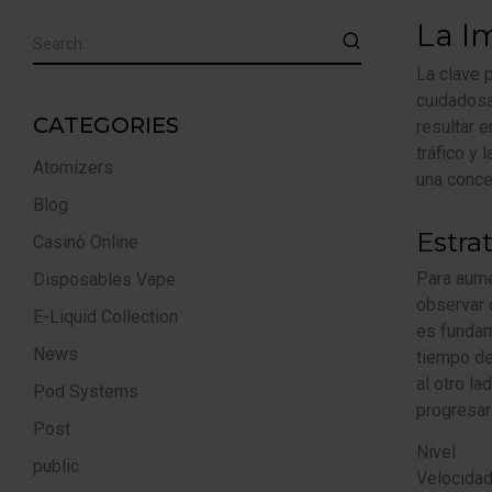
La Im
La clave 
cuidadosa
CATEGORIES
resultar e
tráfico y 
Atomizers
una conce
Blog
Estra
Casinò Online
Para aumen
Disposables Vape
observar 
E-Liquid Collection
es fundam
News
tiempo de 
al otro la
Pod Systems
progresar 
Post
Nivel
public
Velocidad