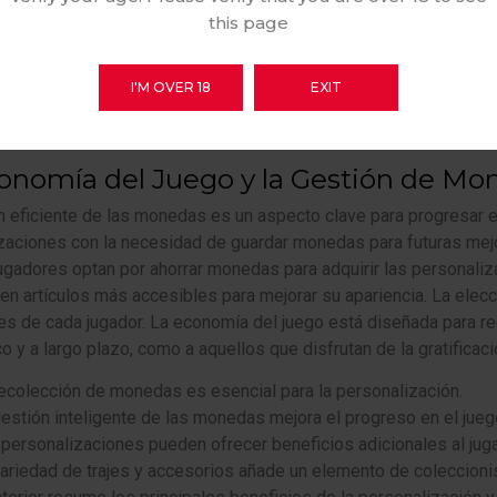
s aspectos más atractivos de
chickenroad
es la posibilidad de
this page
 durante el juego, los jugadores pueden desbloquear una varieda
sol hasta disfraces temáticos. Esta característica añade un ele
I'M OVER 18
EXIT
 a seguir jugando y a superar sus propios récords. Además de l
ecer beneficios en el juego, como habilidades especiales que fac
onomía del Juego y la Gestión de Mo
n eficiente de las monedas es un aspecto clave para progresar en
zaciones con la necesidad de guardar monedas para futuras mejor
ugadores optan por ahorrar monedas para adquirir las personaliz
 en artículos más accesibles para mejorar su apariencia. La elec
les de cada jugador. La economía del juego está diseñada para r
o y a largo plazo, como a aquellos que disfrutan de la gratificaci
ecolección de monedas es esencial para la personalización.
estión inteligente de las monedas mejora el progreso en el jueg
personalizaciones pueden ofrecer beneficios adicionales al juga
ariedad de trajes y accesorios añade un elemento de coleccion