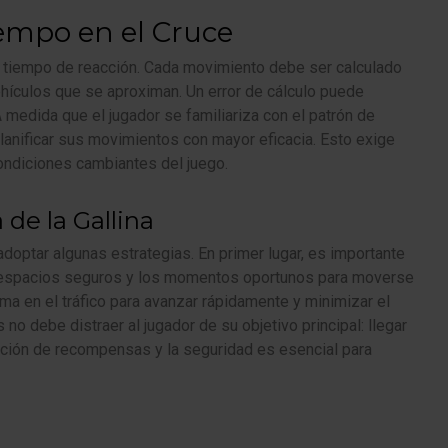
iempo en el Cruce
 el tiempo de reacción. Cada movimiento debe ser calculado
ehículos que se aproximan. Un error de cálculo puede
A medida que el jugador se familiariza con el patrón de
 planificar sus movimientos con mayor eficacia. Esto exige
ondiciones cambiantes del juego.
 de la Gallina
adoptar algunas estrategias. En primer lugar, es importante
 los espacios seguros y los momentos oportunos para moverse
a en el tráfico para avanzar rápidamente y minimizar el
no debe distraer al jugador de su objetivo principal: llegar
olección de recompensas y la seguridad es esencial para