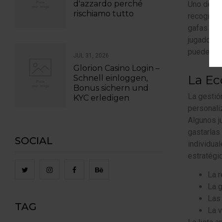
d'azzardo perché
Uno de lo
rischiamo tutto
recogidas
gafas de 
jugadores
pueden ofr
JUL 31, 2026
Glorion Casino Login –
La Ec
Schnell einloggen,
Bonus sichern und
La gestió
KYC erledigen
personali
Algunos j
gastarlas
SOCIAL
individua
estratégic
La r
La g
Las 
TAG
La v