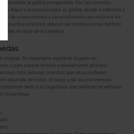
 personalizar la gallina protagonista. Con las monedas
d de trajes y accesorios para su gallina, desde sombreros y
mento de coleccionismo y personalización que motiva a los
os aspectos estéticos, algunas personalizaciones también
ilitan el cruce de la carretera.
nedas
 el juego. Es importante equilibrar el gasto en
as o para superar niveles especialmente difíciles.
aciones más valiosas, mientras que otros prefieren
ción depende del estilo de juego y de las preferencias
ecompensar tanto a los jugadores que prefieren un enfoque
ón instantánea.
o.
dor.
ismo.