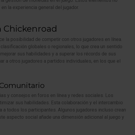
 y la gestión de monedas en el juego. Estos elementos no
 en la experiencia general del jugador.
en Chickenroad
ce la posibilidad de competir con otros jugadores en línea.
lasificación globales o regionales, lo que crea un sentido
 mejorar sus habilidades y a superar los récords de sus
r a otros jugadores a partidos individuales, en los que el
 Comunitario
s y consejos en foros en línea y redes sociales. Los
imizar sus habilidades. Esta colaboración y el intercambio
 a todos los participantes. Algunos jugadores incluso crean
ste aspecto social añade una dimensión adicional al juego y